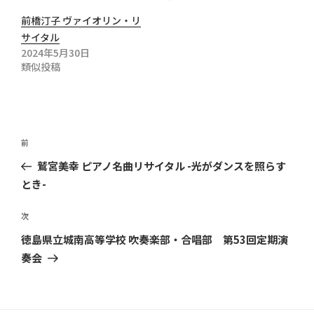
前橋汀子 ヴァイオリン・リ
サイタル
2024年5月30日
類似投稿
投
前
前
稿
の
鷲宮美幸 ピアノ名曲リサイタル -光がダンスを照らす
ナ
投
とき-
ビ
稿
ゲ
次
次
ー
の
徳島県立城南高等学校 吹奏楽部・合唱部 第53回定期演
シ
投
奏会
ョ
稿
ン