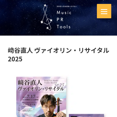
コ
ン
テ
ン
ツ
へ
ス
﨑谷直人 ヴァイオリン・リサイタル
キ
2025
ッ
プ