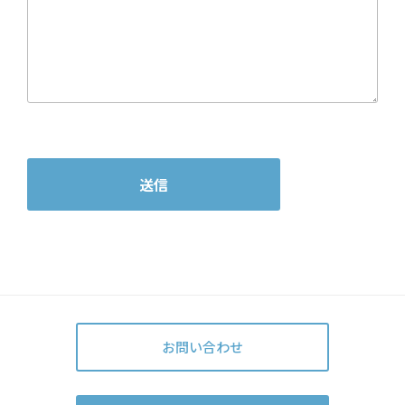
こ
の
フ
ィ
ー
ル
ド
は
空
お問い合わせ
の
ま
ま