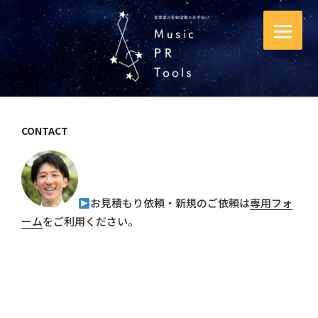
コ
ン
テ
ン
ツ
へ
ス
CONTACT
キ
ッ
プ
お見積もり依頼・新規のご依頼は
専用フォ
ーム
をご利用ください。