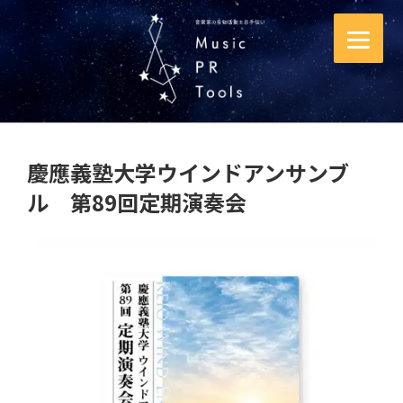
コ
ン
テ
ン
ツ
へ
ス
慶應義塾大学ウインドアンサンブ
キ
ル 第89回定期演奏会
ッ
プ