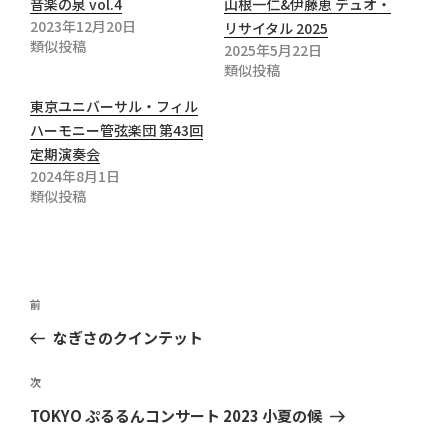
音楽の泉 vol.4
山根一仁&伊藤恵 デュオ・
2023年12月20日
リサイタル 2025
類似投稿
2025年5月22日
類似投稿
東京ユニバーサル・フィル
ハーモニー管弦楽団 第43回
定期演奏会
2024年8月1日
類似投稿
投
前
前
稿
の
なぎさのクインテット
ナ
投
ビ
稿
次
次
ゲ
の
TOKYO ぷるるんコンサート 2023 小夏の候
ー
投